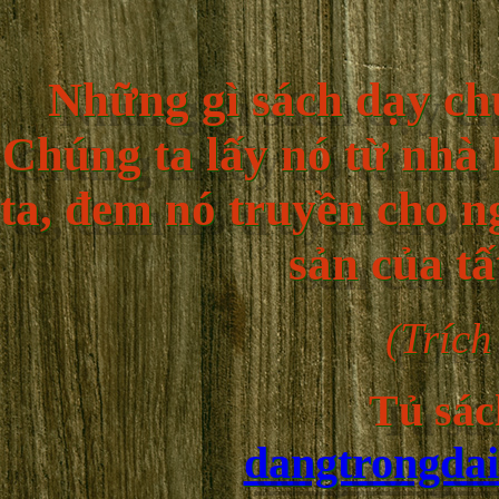
Những gì sách dạy ch
Chúng ta lấy nó từ nhà
ta, đem nó truyền cho n
sản của tấ
(Trích
Tủ sác
dangtrongdai